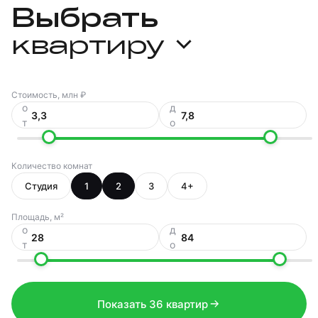
Выбрать
квартиру
Стоимость, млн ₽
о
д
т
о
Количество комнат
Студия
1
2
3
4+
Площадь, м²
о
д
т
о
Показать 36 квартир