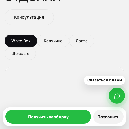
Консультация
White Box
Капучино
Латте
Шоколад
1
/
4
Связаться с нами
Получить подборку
Позвонить