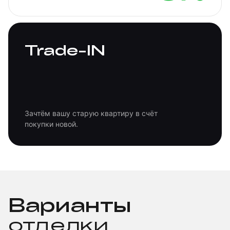
Trade-IN
Зачтём вашу старую квартиру в счёт
покупки новой.
+7 (4742) 90-17-90
Позвонить
Написать в MAX
MAX
Варианты
отделки